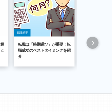
転職 時期
転職 時期
で輝
転職は「時期選び」が重要！転
転職先へ入社時
ヒ
職成功のベストタイミングを紹
る？希望内容に
介
影響も！