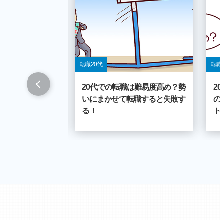
転職 20代
転職
時期・年齢は自分
20代での転職は難易度高め？勢
界説なんて信じる
いにまかせて転職すると失敗す
る！