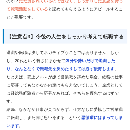
のか？
ただ流されているのではなく、しっかりした意思を持っ
て転職活動をしている
と認めてもらえるようにアピールするこ
とが重要です。
【注意点3】今後の人生をしっかり考えて転職する
退職や転職は決してネガティブなことではありません。しか
し、20代という若さにまかせて
気分や勢いだけで退職した
り、なんとなくで転職先を決めたりしては必ず後悔します
。
たとえば、売上ノルマが嫌で営業職を辞めた場合、総務の仕事
に応募してもなかなか内定はもらえないでしょう。企業として
は経総務経験者から応募があれば、そちらを優先するはずで
す。
結局、なかなか仕事が見つからず、仕方なしに妥協して営業職
に転職し、また同じ思いをする…という
悪循環にはまってしま
います
。