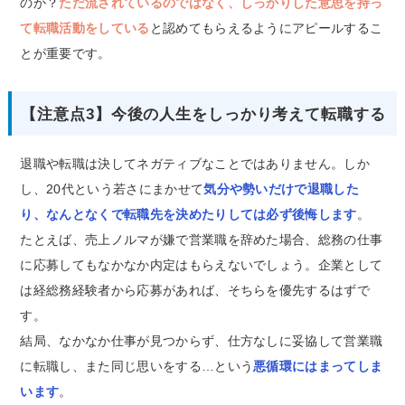
のか？
ただ流されているのではなく、しっかりした意思を持っ
て転職活動をしている
と認めてもらえるようにアピールするこ
とが重要です。
【注意点3】今後の人生をしっかり考えて転職する
退職や転職は決してネガティブなことではありません。しか
し、20代という若さにまかせて
気分や勢いだけで退職した
り、なんとなくで転職先を決めたりしては必ず後悔します
。
たとえば、売上ノルマが嫌で営業職を辞めた場合、総務の仕事
に応募してもなかなか内定はもらえないでしょう。企業として
は経総務経験者から応募があれば、そちらを優先するはずで
す。
結局、なかなか仕事が見つからず、仕方なしに妥協して営業職
に転職し、また同じ思いをする…という
悪循環にはまってしま
います
。