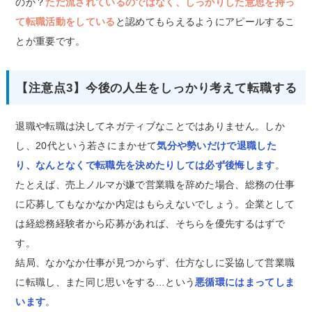
のか？
ただ流されているのではなく、しっかりした意思を持っ
て転職活動をしている
と認めてもらえるようにアピールするこ
とが重要です。
【注意点3】今後の人生をしっかり考えて転職する
退職や転職は決してネガティブなことではありません。しか
し、20代という若さにまかせて
気分や勢いだけで退職した
り、なんとなくで転職先を決めたりしては必ず後悔します
。
たとえば、売上ノルマが嫌で営業職を辞めた場合、総務の仕事
に応募してもなかなか内定はもらえないでしょう。企業として
は経総務経験者から応募があれば、そちらを優先するはずで
す。
結局、なかなか仕事が見つからず、仕方なしに妥協して営業職
に転職し、また同じ思いをする…という
悪循環にはまってしま
います
。