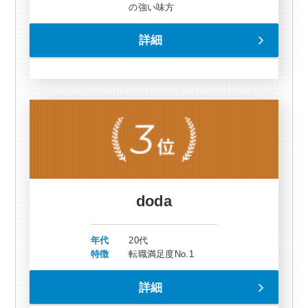
の強い味方
詳細
doda
年代
20代
特徴
転職満足度No.1
詳細