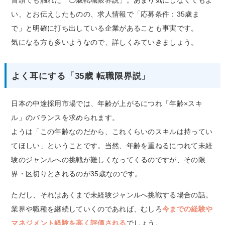
冒頭でも触れた「◯歳転職限界説」。あまり気にしなくてもよ
い、とお伝えしたものの、求人情報で「応募条件：35歳ま
で」と明確に打ち出している企業があることも事実です。
気になる方も多いようなので、詳しくみていきましょう。
よく耳にする「35歳 転職限界説」
日本の中途採用市場では、年齢が上がるにつれ「年齢×スキ
ル」のバランスを求められます。
ようは「この年齢なのだから、これくらいのスキルは持ってい
てほしい」ということです。当然、年齢を重ねるにつれて未経
験のジャンルへの挑戦が難しくなってくるのですが、その限
界・区切りとされるのが35歳なのです。
ただし、それはあくまで未経験ジャンルへ挑戦する場合の話。
業界や職種を継続していくのであれば、むしろ
今までの経験や
マネジメント経験を高く評価される
でしょう。